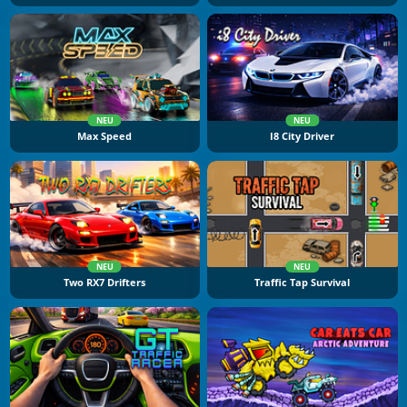
NEU
NEU
Max Speed
I8 City Driver
NEU
NEU
Two RX7 Drifters
Traffic Tap Survival