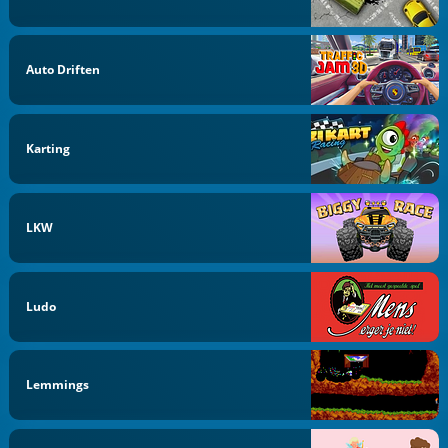
Auto Driften
Karting
LKW
Ludo
Lemmings