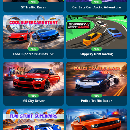
NEU
NEU
GT Traffic Racer
Car Eats Car: Arctic Adventure
NEU
NEU
Cool Supercars Stunts PvP
Slippery Drift Racing
NEU
NEU
M5 City Driver
Police Traffic Racer