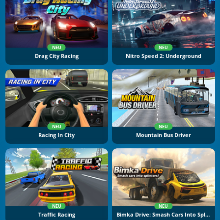
NEU
NEU
Drag City Racing
Nitro Speed 2: Underground
NEU
NEU
Racing In City
Mountain Bus Driver
NEU
NEU
Traffic Racing
Bimka Drive: Smash Cars Into Splinters