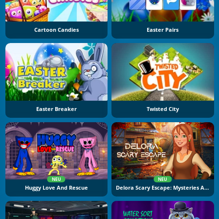
Cartoon Candies
Easter Pairs
Easter Breaker
Twisted City
NEU
NEU
Huggy Love And Rescue
Delora Scary Escape: Mysteries Adventure