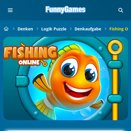
Denken
Logik Puzzle
Denkaufgabe
Fishing On