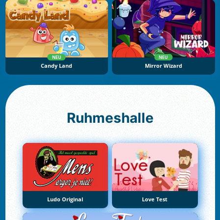
NEU
NEU
Candy Land
Mirror Wizard
Ruhmeshalle
Ludo Original
Love Test