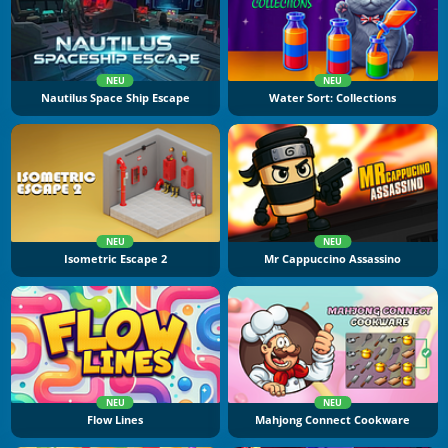
NEU
NEU
Nautilus Space Ship Escape
Water Sort: Collections
NEU
NEU
Isometric Escape 2
Mr Cappuccino Assassino
NEU
NEU
Flow Lines
Mahjong Connect Cookware