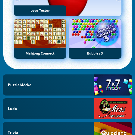
Love Tester
Mahjong Connect
Bubbles 3
Puzzleblöcke
Ludo
Trivia