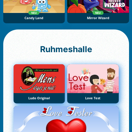
NEU
NEU
Candy Land
Mirror Wizard
Ruhmeshalle
Ludo Original
Love Test