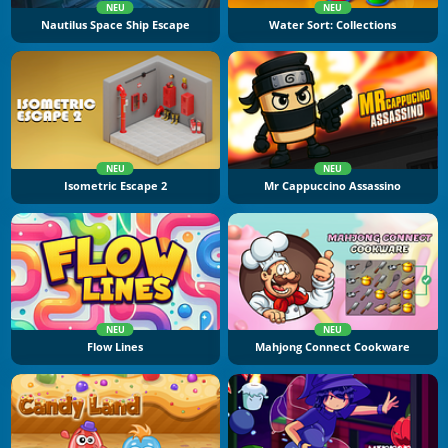
NEU
NEU
Nautilus Space Ship Escape
Water Sort: Collections
NEU
NEU
Isometric Escape 2
Mr Cappuccino Assassino
NEU
NEU
Flow Lines
Mahjong Connect Cookware