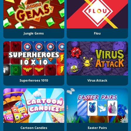
Jungle Gems
Flou
Superheroes 1010
Virus Attack
Cartoon Candies
Easter Pairs