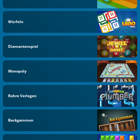
Würfeln
Diamantenspiel
Monopoly
Rohre Verlegen
Backgammon