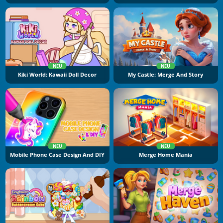
NEU
NEU
Kiki World: Kawaii Doll Decor
My Castle: Merge And Story
NEU
NEU
Mobile Phone Case Design And DIY
Merge Home Mania