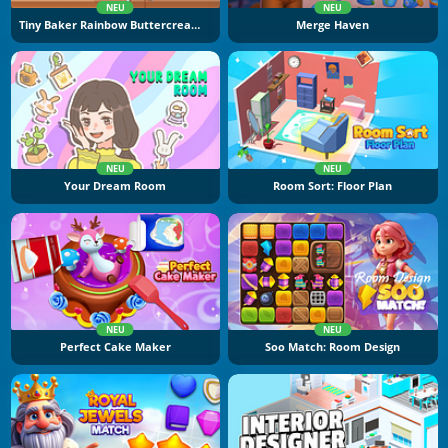
NEU
NEU
Tiny Baker Rainbow Buttercream Cake
Merge Haven
NEU
NEU
Your Dream Room
Room Sort: Floor Plan
NEU
NEU
Perfect Cake Maker
Soo Match: Room Design