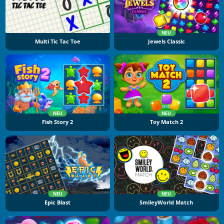
NEU
Multi Tic Tac Toe
Jewels Classic
NEU
NEU
Fish Story 2
Toy Match 2
NEU
NEU
Epic Blast
SmileyWorld Match