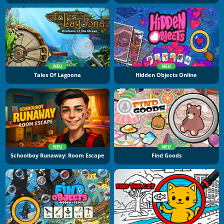
NEU
NEU
Tales Of Lagoona
Hidden Objects Online
NEU
NEU
Schoolboy Runaway: Room Escape
Find Goods