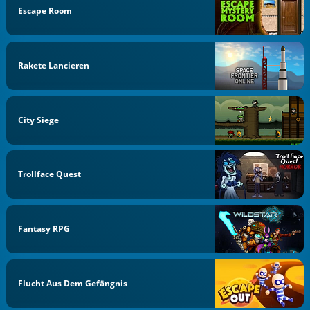
Escape Room
Rakete Lancieren
City Siege
Trollface Quest
Fantasy RPG
Flucht Aus Dem Gefängnis