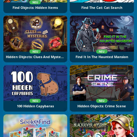
NEU
Find Objects: Hidden Items
Find The Cat: Cat Search
NEU
NEU
Hidden Objects: Clues And Mysteries
Find It In The Haunted Mansion
NEU
NEU
100 Hidden Capybaras
Hidden Objects: Crime Scene