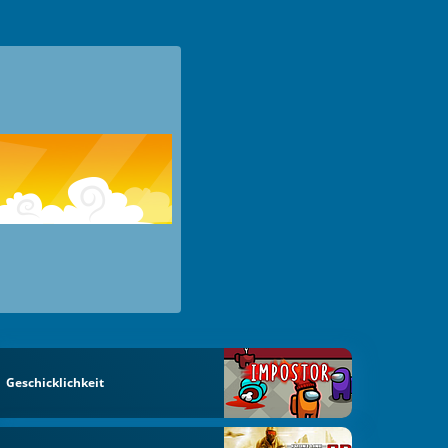
Geschicklichkeit