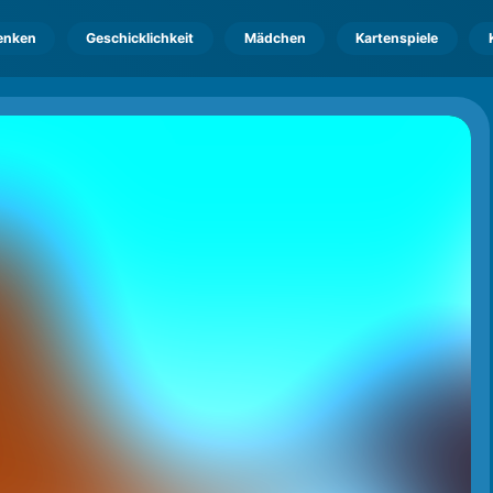
enken
Geschicklichkeit
Mädchen
Kartenspiele