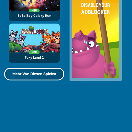
NEU
BoBoiBoy Galaxy Run
NEU
Foxy Land 2
Mehr Von Diesen Spielen