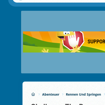
Abenteuer
Rennen Und Springen