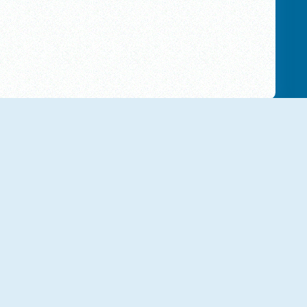
NEU
NEU
Awesome Run 2
Police Endless Car
NEU
NEU
Jungle Run Oz
Hula Hoops Rush