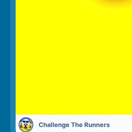
Challenge The Runners