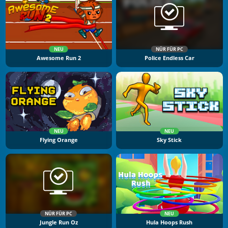
NEU
NÜR FÜR PC
Awesome Run 2
Police Endless Car
NEU
NEU
Flying Orange
Sky Stick
NÜR FÜR PC
NEU
Jungle Run Oz
Hula Hoops Rush