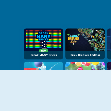
NEU
Break MANY Bricks
Brick Breaker Endless
NEU
NEU
Tiles Hop Ball Master
Bubble Block Breaker