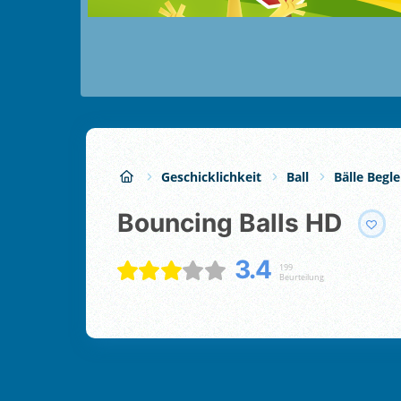
Geschicklichkeit
Ball
Bälle Begle
Bouncing Balls HD
3.4
199
Beurteilung