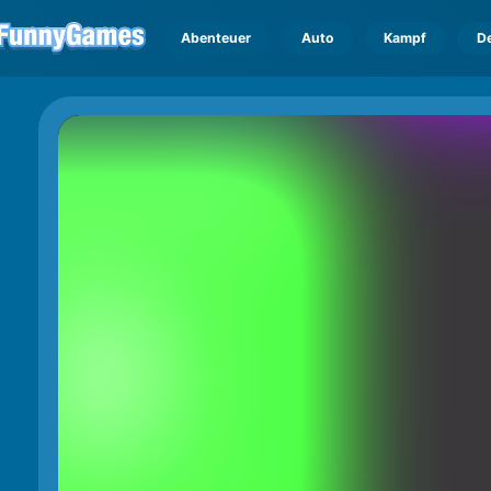
Abenteuer
Auto
Kampf
D