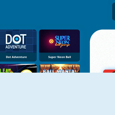
Dot Adventure
Super Neon Ball
NEU
NEU
Leap And Avoid
Ball Mania