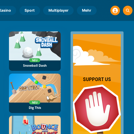
Kasino
Sport
Multiplayer
Mehr
NEU
Snowball Dash
NEU
Dig This