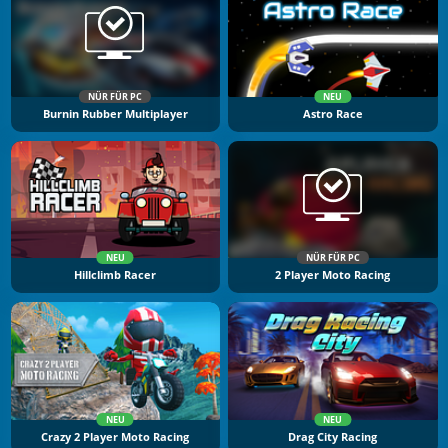
NÜR FÜR PC
NEU
Burnin Rubber Multiplayer
Astro Race
NEU
NÜR FÜR PC
Hillclimb Racer
2 Player Moto Racing
NEU
NEU
Crazy 2 Player Moto Racing
Drag City Racing