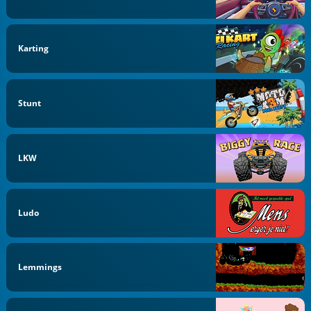
Karting
Stunt
LKW
Ludo
Lemmings