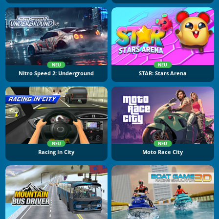
NEU
NEU
Nitro Speed 2: Underground
STAR: Stars Arena
NEU
NEU
Racing In City
Moto Race City