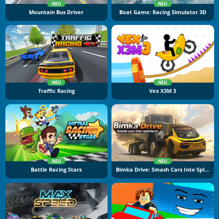
NEU
NEU
Mountain Bus Driver
Boat Game: Racing Simulator 3D
NEU
NEU
Traffic Racing
Vex X3M 3
NEU
NEU
Battle Racing Stars
Bimka Drive: Smash Cars Into Splinters