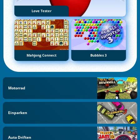
Love Tester
Mahjong Connect
Bubbles 3
Motorrad
Einparken
Auto Driften