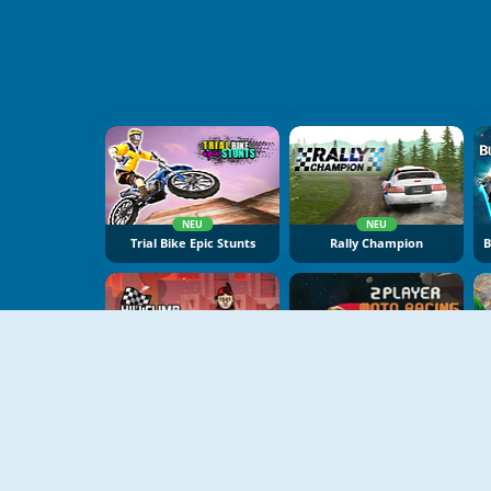
NEU
NEU
Trial Bike Epic Stunts
Rally Champion
NEU
NEU
Hillclimb Racer
2 Player Moto Racing