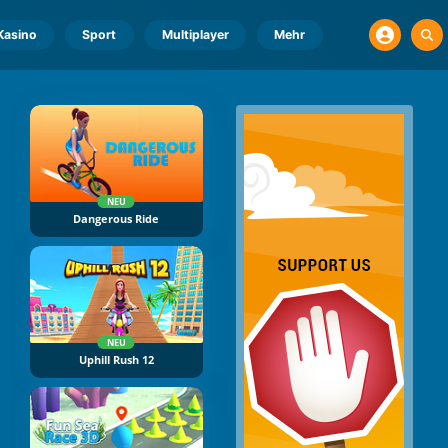
Kasino
Sport
Multiplayer
Mehr
NEU
Dangerous Ride
NEU
Uphill Rush 12