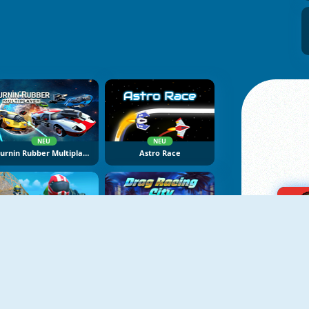
NEU
NEU
Burnin Rubber Multiplayer
Astro Race
NEU
NEU
Crazy 2 Player Moto Racing
Drag City Racing