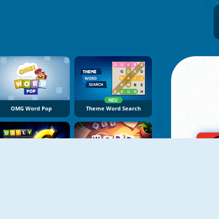
NEU
OMG Word Pop
Theme Word Search
NEU
NEU
Daily 6: Word Game
Word Stars