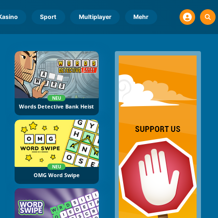
Kasino
Sport
Multiplayer
Mehr
NEU
Words Detective Bank Heist
NEU
OMG Word Swipe