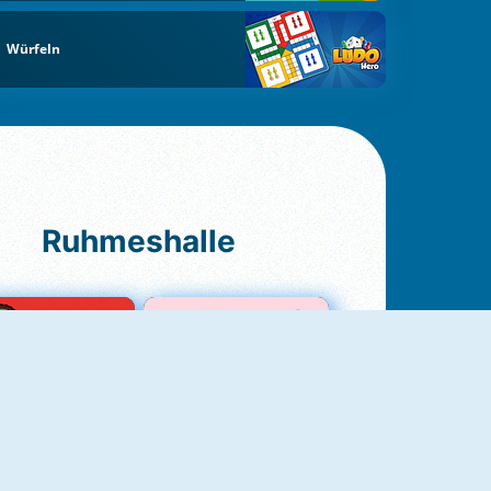
Würfeln
Ruhmeshalle
Ludo Original
Love Test