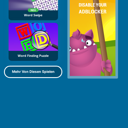
NEU
Word Swipe
Word Finding Puzzle
Mehr Von Diesen Spielen