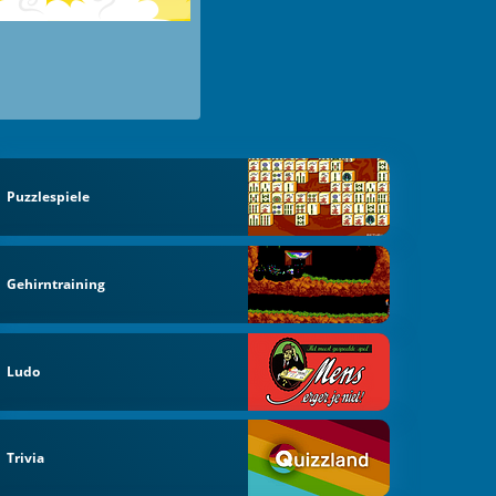
Puzzlespiele
Gehirntraining
Ludo
Trivia