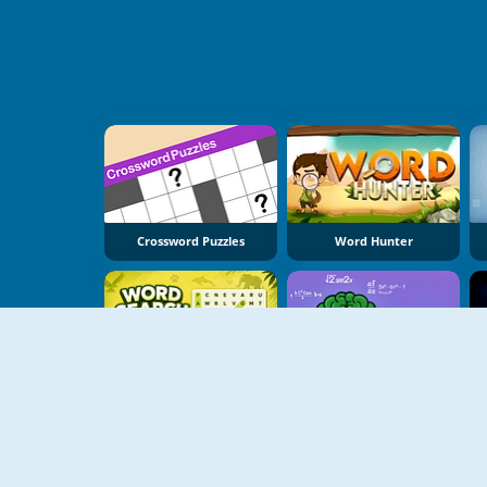
Crossword Puzzles
Word Hunter
NEU
NEU
Word Search Universe: Animals
WordMix