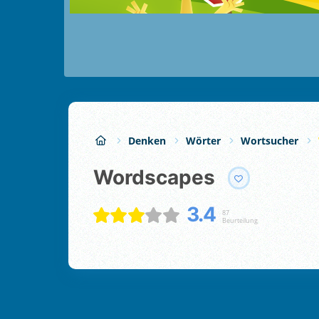
Denken
Wörter
Wortsucher
Wordscapes
3.4
87
Beurteilung