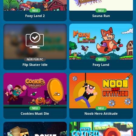
NEU
NEU
Foxy Land 2
Sauna Run
NÜR FÜR PC
NEU
Flip Skater Idle
Foxy Land
NEU
NEU
Cookies Must Die
Noob Hero Attitude