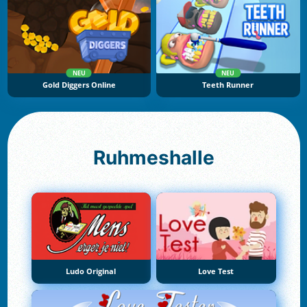
NEU
NEU
Gold Diggers Online
Teeth Runner
Ruhmeshalle
Ludo Original
Love Test