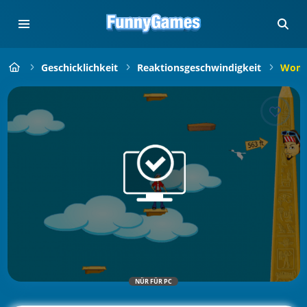
Geschicklichkeit
Reaktionsgeschwindigkeit
Woma
NÜR FÜR PC