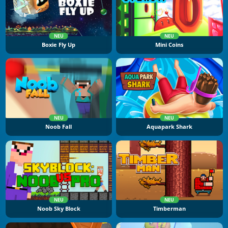
NEU
NEU
Boxie Fly Up
Mini Coins
NEU
NEU
Noob Fall
Aquapark Shark
NEU
NEU
Noob Sky Block
Timberman