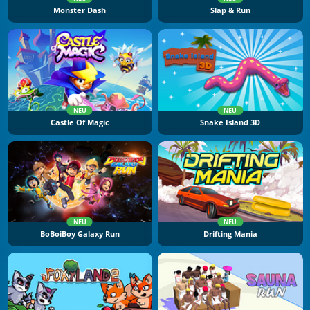
Monster Dash
Slap & Run
NEU
NEU
Castle Of Magic
Snake Island 3D
NEU
NEU
BoBoiBoy Galaxy Run
Drifting Mania