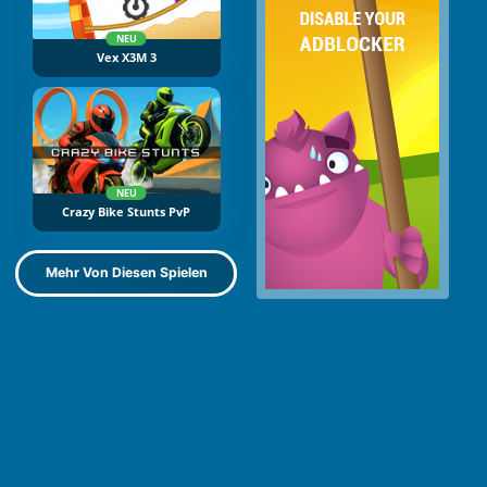
NEU
Vex X3M 3
NEU
Crazy Bike Stunts PvP
Mehr Von Diesen Spielen