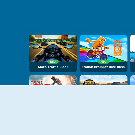
NEU
NEU
Moto Traffic Rider
Italian Brainrot Bike Rush
NEU
NEU
Trial Xtreme
Moto Road Dash 3D 2
B