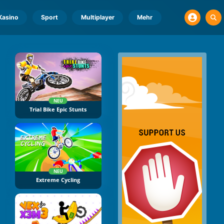
Kasino
Sport
Multiplayer
Mehr
NEU
Trial Bike Epic Stunts
NEU
Extreme Cycling