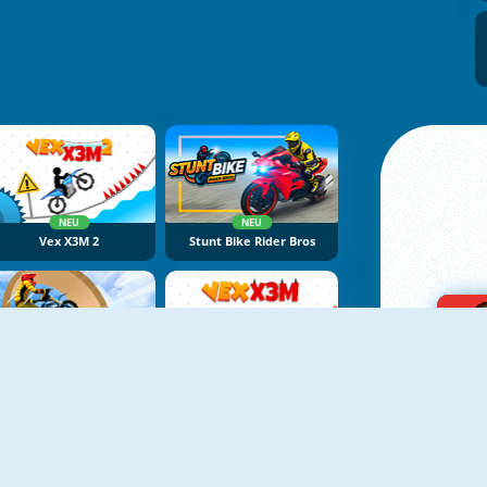
NEU
NEU
Vex X3M 2
Stunt Bike Rider Bros
NEU
NEU
ike Stunt Racing Legend
Vex X3M