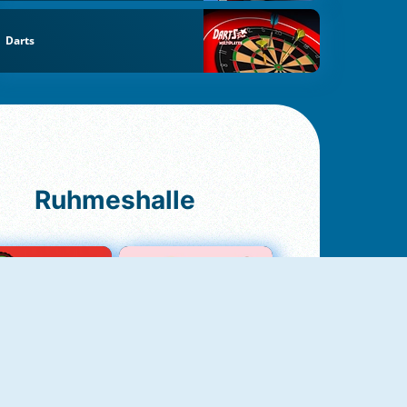
Darts
Ruhmeshalle
Ludo Original
Love Test