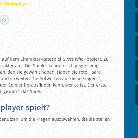
Es Multiplayer
as auf dem Charakter-Ratespiel
Guess Who?
basiert. Zu
arakter aus. Die Spieler können sich gegenseitig
en, den sie gewählt haben. Haben sie rote Haare,
, und so weiter. Die Antworten auf diese Fragen
er Spieler herausfinden kann, wer es ist. Der erste
, gewinnt das Spiel.
layer spielt?
enutzen, um die Fragen auszuwählen, die sie stellen