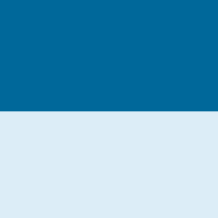
Ruhmeshalle