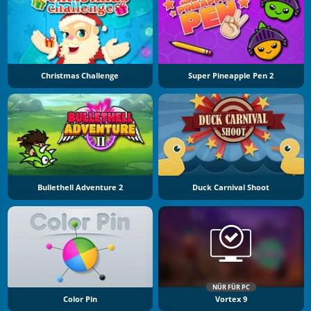
Christmas Challenge
Super Pineapple Pen 2
Bullethell Adventure 2
Duck Carnival Shoot
NÜR FÜR PC
Color Pin
Vortex 9