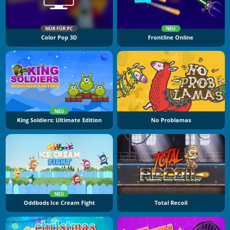
NÜR FÜR PC
NEU
Color Pop 3D
Frontline Online
NEU
King Soldiers: Ultimate Edition
No Problamas
NEU
Oddbods Ice Cream Fight
Total Recoil