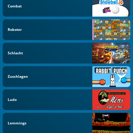
Combat
Roboter
Schlacht
Zuschlagen
Ludo
Lemmings