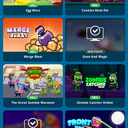
NEU
NEU
Egg Wars
Cookies Must Die
NEU
NÜR FÜR PC
Merge Blast
Guns And Magic
NEU
NEU
The Great Zombie Warzone
Zombie Catcher Online