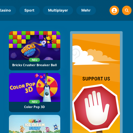
Kasino
Sport
Multiplayer
Mehr
NEU
Bricks Crusher Breaker Ball
NEU
Color Pop 3D