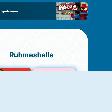
Spiderman
Ruhmeshalle
Ludo Original
Love Test