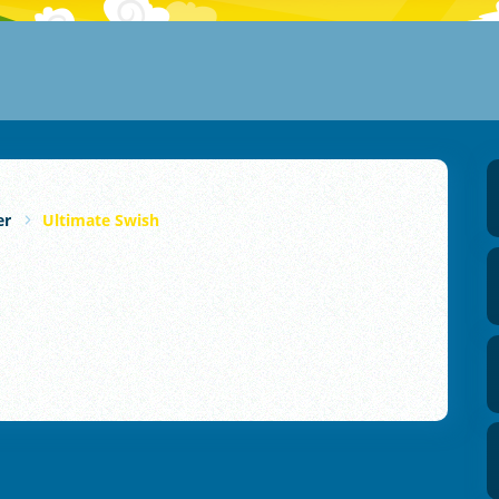
er
Ultimate Swish