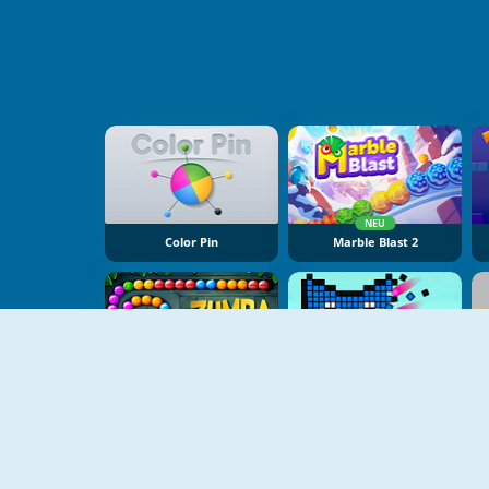
NEU
Color Pin
Marble Blast 2
NEU
NEU
Zumba Quest
Color Pixel Shooter