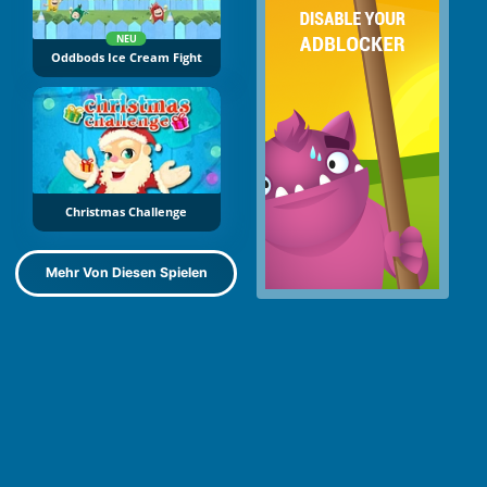
NEU
Oddbods Ice Cream Fight
Christmas Challenge
Mehr Von Diesen Spielen