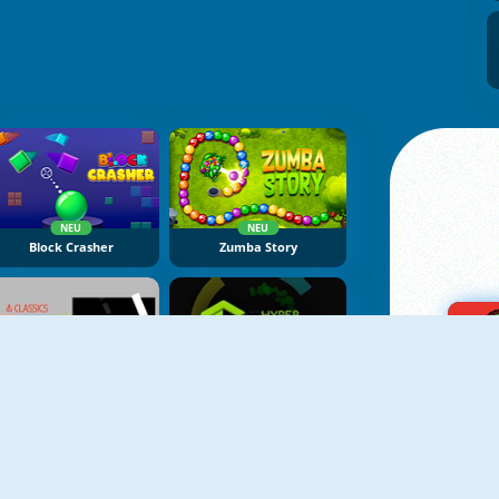
NEU
NEU
Block Crasher
Zumba Story
NEU
Atari Pong
Hyper Color Rush