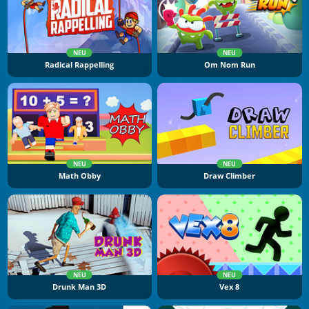
NEU
NEU
Radical Rappelling
Om Nom Run
NEU
NEU
Math Obby
Draw Climber
NEU
NEU
Drunk Man 3D
Vex 8