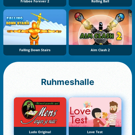
Frisbee Forever 2
Rolling Ball
Falling Down Stairs
Aim Clash 2
Ruhmeshalle
Ludo Original
Love Test