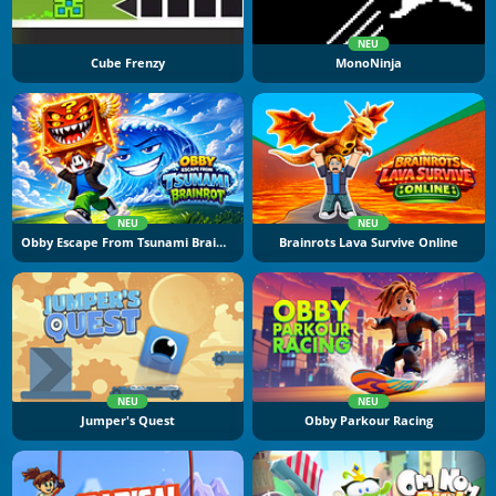
NEU
Cube Frenzy
MonoNinja
NEU
NEU
Obby Escape From Tsunami Brainrot
Brainrots Lava Survive Online
NEU
NEU
Jumper's Quest
Obby Parkour Racing