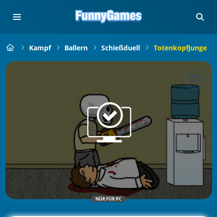
Kampf
Ballern
Schießduell
Totenkopfjunge
NÜR FÜR PC