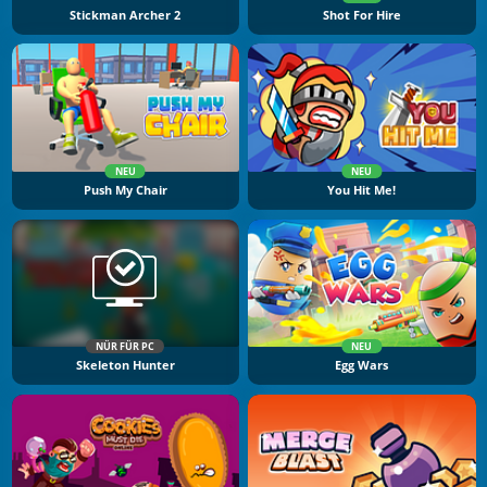
Stickman Archer 2
Shot For Hire
NEU
NEU
Push My Chair
You Hit Me!
NÜR FÜR PC
NEU
Skeleton Hunter
Egg Wars