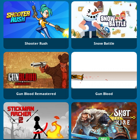
Shooter Rush
Snow Battle
Gun Blood Remastered
Gun Blood
NEU