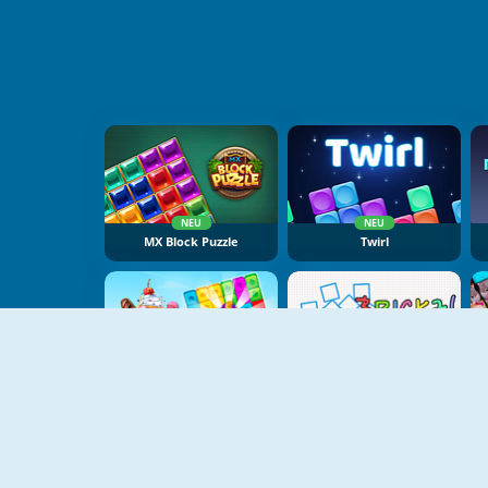
NEU
NEU
MX Block Puzzle
Twirl
NEU
NEU
Candy Tile Blast
Brickz!