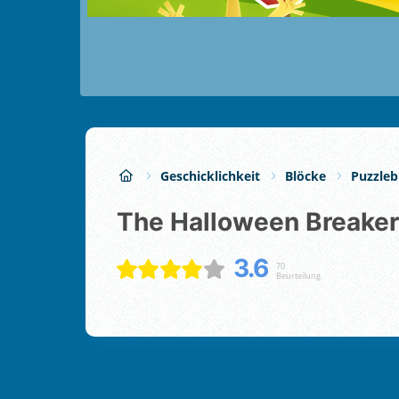
Geschicklichkeit
Blöcke
Puzzleb
The Halloween Breaker
3.6
70
Beurteilung