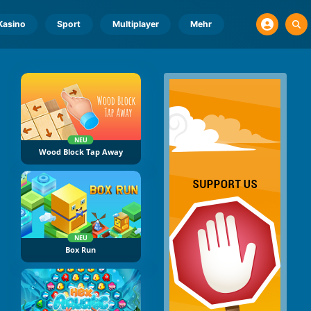
Kasino
Sport
Multiplayer
Mehr
NEU
Wood Block Tap Away
NEU
Box Run