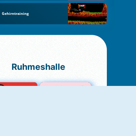
Gehirntraining
Ruhmeshalle
Ludo Original
Love Test