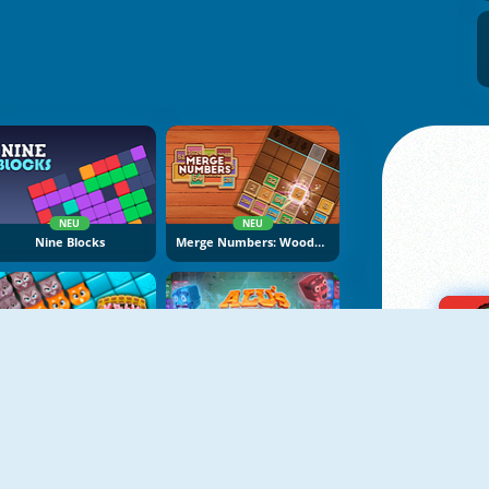
NEU
NEU
Nine Blocks
Merge Numbers: Wooden Edition
NEU
KittyGram
Alu's Revenge 2