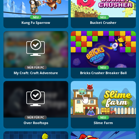
NEU
NEU
Kung Fu Sparrow
Bucket Crusher
NÜR FÜR PC
NEU
My Craft: Craft Adventure
Bricks Crusher Breaker Ball
NÜR FÜR PC
NEU
Over Rooftops
Slime Farm