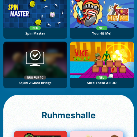
NEU
NEU
Spin Master
You Hit Me!
NÜR FÜR PC
NEU
Squid 2 Glass Bridge
Slice Them All! 3D
Ruhmeshalle