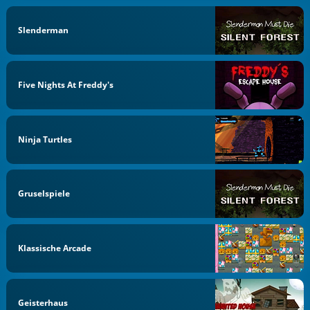
Slenderman
Five Nights At Freddy's
Ninja Turtles
Gruselspiele
Klassische Arcade
Geisterhaus