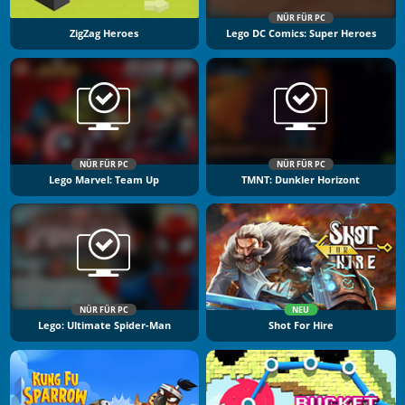
NÜR FÜR PC
ZigZag Heroes
Lego DC Comics: Super Heroes
NÜR FÜR PC
NÜR FÜR PC
Lego Marvel: Team Up
TMNT: Dunkler Horizont
NÜR FÜR PC
NEU
Lego: Ultimate Spider-Man
Shot For Hire