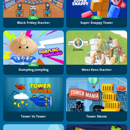
NEU
NEU
Black Friday Stacker
Super Snappy Tower
NEU
Dumpling Jumpling
Mees Kees Stacker
Tower Vs Tower
Tower Mania