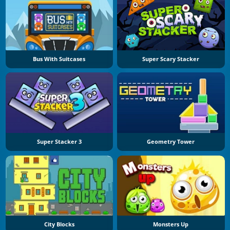
Bus With Suitcases
Super Scary Stacker
Super Stacker 3
Geometry Tower
City Blocks
Monsters Up