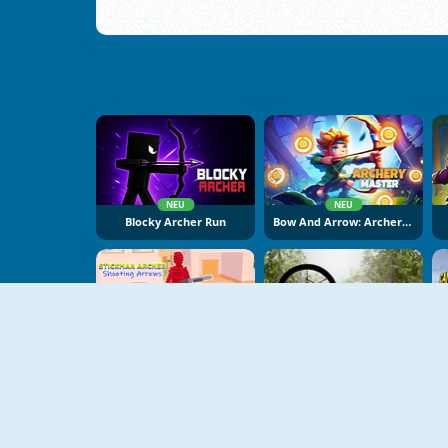
NEU
NEU
Blocky Archer Run
Bow And Arrow: Archery Adventure
NEU
Stickman Archer: Shooting Arrows
Contract Deer Hunter