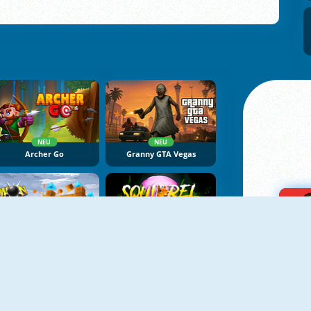
NEU
NEU
Archer Go
Granny GTA Vegas
NEU
NEU
Cannon Balls 3D
Squirrel With A Gun!