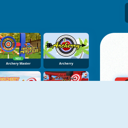
NEU
Archery Master
Archerry
NEU
Archery
Archery Clash