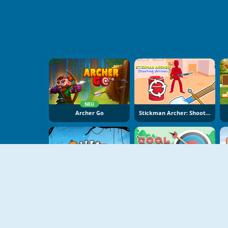
NEU
Archer Go
Stickman Archer: Shooting Arrows
NEU
Halloween Archer
Cool Archer