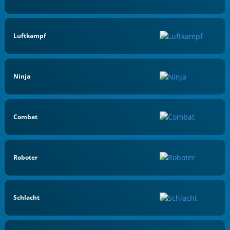
Luftkampf
Ninja
Combat
Roboter
Schlacht