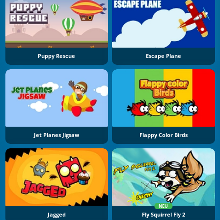
Puppy Rescue
Escape Plane
Jet Planes Jigsaw
Flappy Color Birds
NEU
Jagged
Fly Squirrel Fly 2