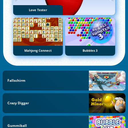
Love Tester
Mahjong Connect
Bubbles 3
Fallschirm
Crazy Digger
Gummiball