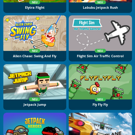
NEU
NEU
Elytra Flight
Labubu Jetpack Rush
NEU
NEU
Alien Chase: Swing And Fly
Flight Sim Air Traffic Control
NEU
NEU
Jetpack Jump
Fly Fly Fly