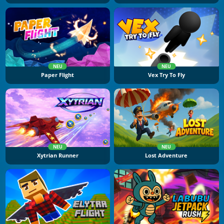
NEU
NEU
Paper Flight
Vex Try To Fly
NEU
NEU
Xytrian Runner
Lost Adventure