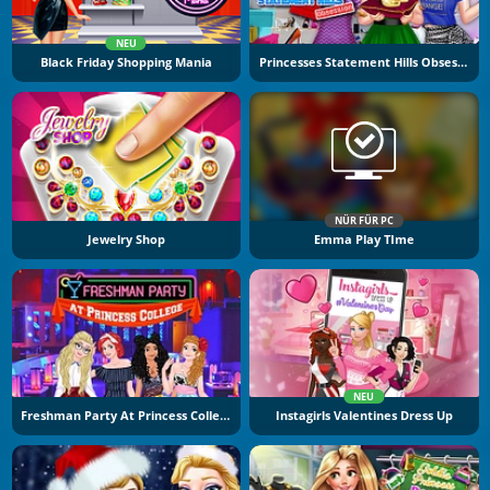
NEU
Black Friday Shopping Mania
Princesses Statement Hills Obsession
NÜR FÜR PC
Jewelry Shop
Emma Play TIme
NEU
Freshman Party At Princess College
Instagirls Valentines Dress Up