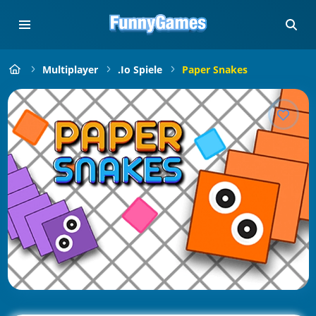
Multiplayer
.io Spiele
Paper Snakes