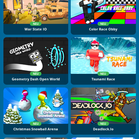
NEU
NEU
War State IO
Color Race Obby
NEU
NEU
Geometry Dash Open World
Tsunami Race
NEU
NEU
Christmas Snowball Arena
Deadlock.io