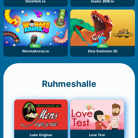
StickHole.io
Snake 2048.io
NEU
NEU
WormsArena.io
Dino Evolution 3D
Ruhmeshalle
Ludo Original
Love Test