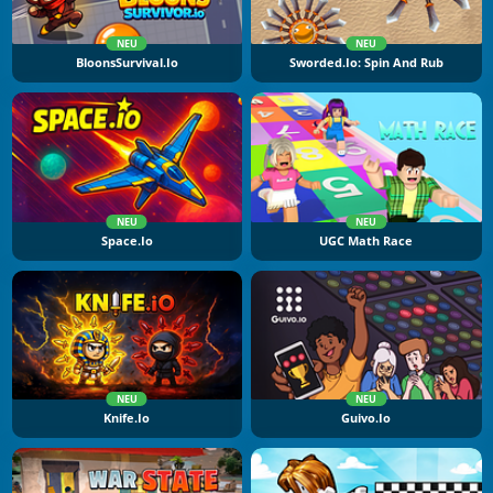
NEU
NEU
BloonsSurvival.io
Sworded.io: Spin And Rub
NEU
NEU
Space.io
UGC Math Race
NEU
NEU
Knife.io
Guivo.io