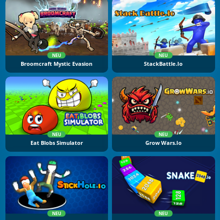
NEU
NEU
Broomcraft Mystic Evasion
StackBattle.io
NEU
NEU
Eat Blobs Simulator
Grow Wars.io
NEU
NEU