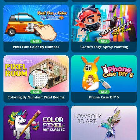
NEU
NEU
Pixel Fun: Color By Number
Graffiti Tags: Spray Painting
NEU
NEU
Coloring By Number: Pixel Rooms
Phone Case DIY 5