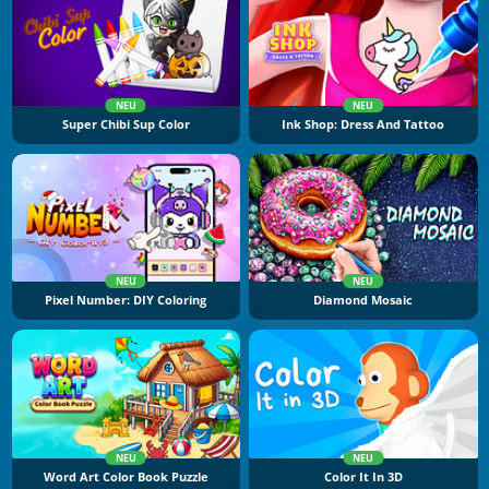
NEU
NEU
Super Chibi Sup Color
Ink Shop: Dress And Tattoo
NEU
NEU
Pixel Number: DIY Coloring
Diamond Mosaic
NEU
NEU
Word Art Color Book Puzzle
Color It In 3D