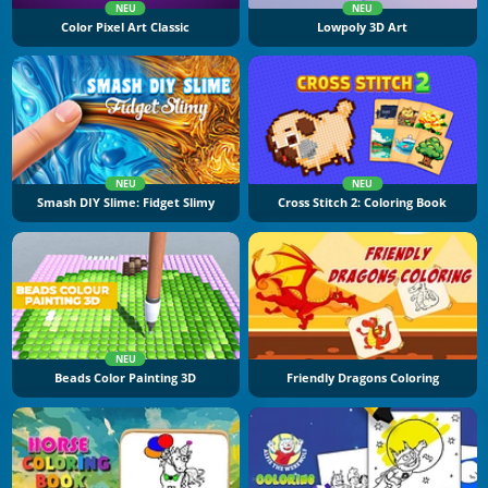
NEU
NEU
Color Pixel Art Classic
Lowpoly 3D Art
NEU
NEU
Smash DIY Slime: Fidget Slimy
Cross Stitch 2: Coloring Book
NEU
Beads Color Painting 3D
Friendly Dragons Coloring