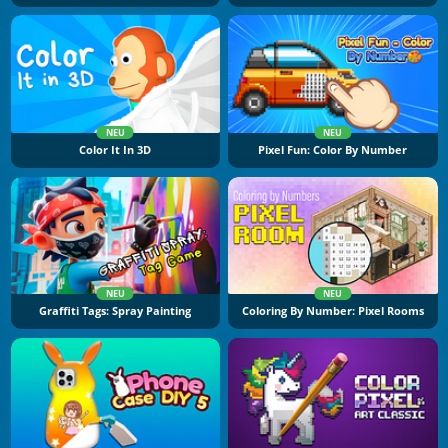
NEU
NEU
Color It In 3D
Pixel Fun: Color By Number
NEU
NEU
Graffiti Tags: Spray Painting
Coloring By Number: Pixel Rooms