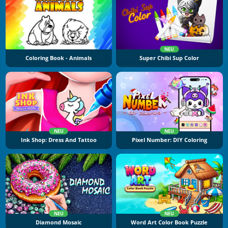
NEU
Coloring Book - Animals
Super Chibi Sup Color
NEU
NEU
Ink Shop: Dress And Tattoo
Pixel Number: DIY Coloring
NEU
NEU
Diamond Mosaic
Word Art Color Book Puzzle