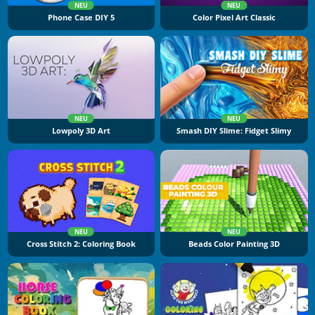
NEU
NEU
Phone Case DIY 5
Color Pixel Art Classic
NEU
NEU
Lowpoly 3D Art
Smash DIY Slime: Fidget Slimy
NEU
NEU
Cross Stitch 2: Coloring Book
Beads Color Painting 3D