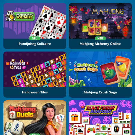
NEU
NEU
Pandjohng Solitaire
Mahjong Alchemy Online
Halloween Tiles
Mahjong Crush Saga