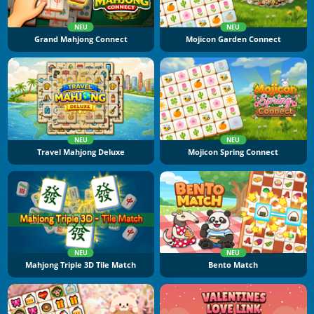
NEU
NEU
Grand Mahjong Connect
Mojicon Garden Connect
NEU
NEU
Travel Mahjong Deluxe
Mojicon Spring Connect
NEU
NEU
Mahjong Triple 3D Tile Match
Bento Match