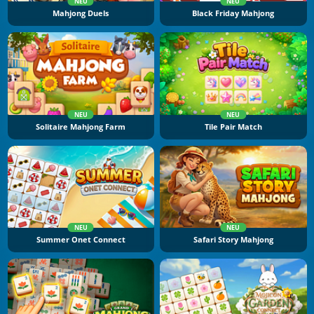
NEU
NEU
Mahjong Duels
Black Friday Mahjong
NEU
NEU
Solitaire Mahjong Farm
Tile Pair Match
NEU
NEU
Summer Onet Connect
Safari Story Mahjong