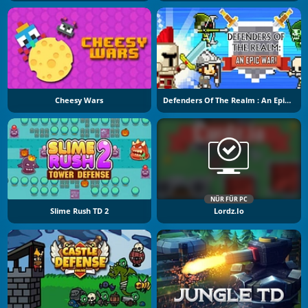
Cheesy Wars
Defenders Of The Realm : An Epic War !
NÜR FÜR PC
Slime Rush TD 2
Lordz.io