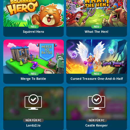
NEU
NEU
Squirrel Hero
What The Hen!
NEU
NEU
Merge To Battle
Cursed Treasure One-And-A-Half
NÜR FÜR PC
NÜR FÜR PC
Lordz2.io
Castle Keeper