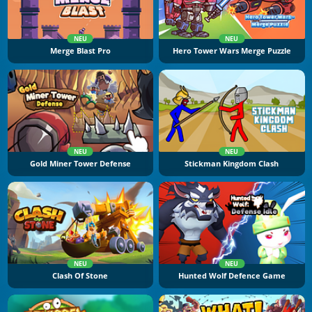
NEU
NEU
Merge Blast Pro
Hero Tower Wars Merge Puzzle
NEU
NEU
Gold Miner Tower Defense
Stickman Kingdom Clash
NEU
NEU
Clash Of Stone
Hunted Wolf Defence Game