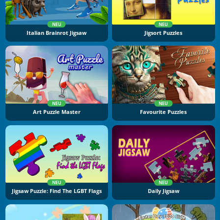
NEU
NEU
Italian Brainrot Jigsaw
Jigsort Puzzles
NEU
NEU
Art Puzzle Master
Favourite Puzzles
NEU
NEU
Jigsaw Puzzle: Find The LGBT Flags
Daily Jigsaw