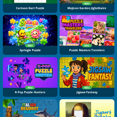
NEU
Cartoon Kart Puzzle
Mojicon Garden JigSolitaire
NEU
NEU
Springle Puzzle
Puzzle Masters Travelers
NEU
NEU
K-Pop Puzzle Hunters
Jigsaw Fantasy