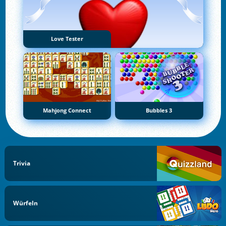
Love Tester
Mahjong Connect
Bubbles 3
Trivia
Würfeln