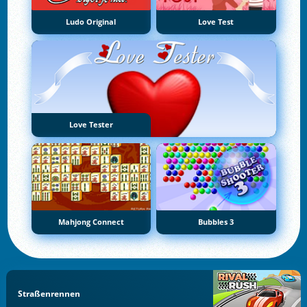
Ludo Original
Love Test
Love Tester
Mahjong Connect
Bubbles 3
Straßenrennen