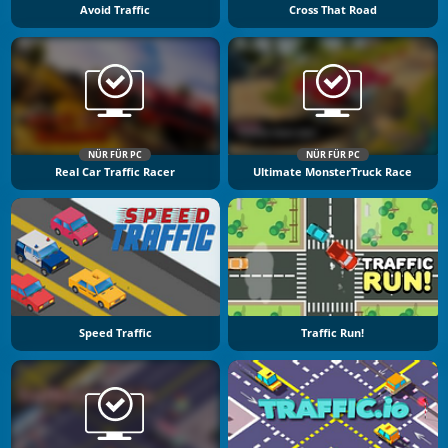
Avoid Traffic
Cross That Road
NÜR FÜR PC
NÜR FÜR PC
Real Car Traffic Racer
Ultimate MonsterTruck Race
Speed Traffic
Traffic Run!