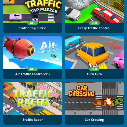
NEU
NEU
Traffic Tap Puzzle
Crazy Traffic Control
NEU
NEU
Air Traffic Controller 2
Turn Turn
Traffic Racer
Car Crossing