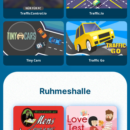
NÜR FÜR PC
TrafficControl.io
Traffic.io
Tiny Cars
Traffic Go
Ruhmeshalle