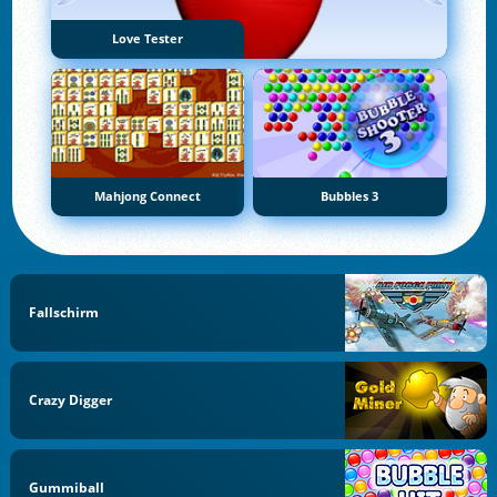
Love Tester
Mahjong Connect
Bubbles 3
Fallschirm
Crazy Digger
Gummiball