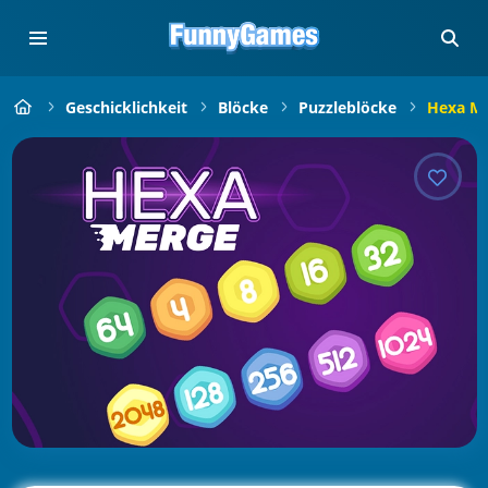
Geschicklichkeit
Blöcke
Puzzleblöcke
Hexa M