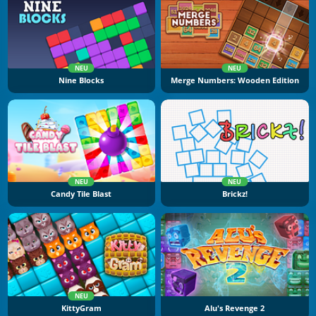
NEU
NEU
Nine Blocks
Merge Numbers: Wooden Edition
NEU
NEU
Candy Tile Blast
Brickz!
NEU
KittyGram
Alu's Revenge 2