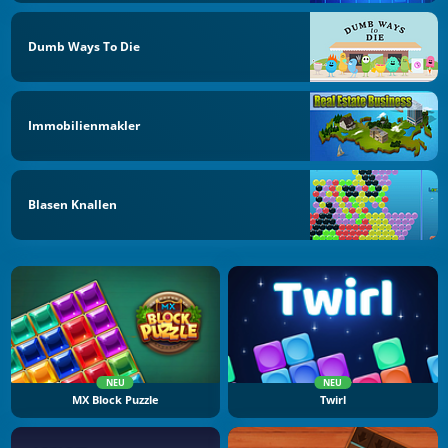
Dumb Ways To Die
Immobilienmakler
Blasen Knallen
NEU
NEU
MX Block Puzzle
Twirl