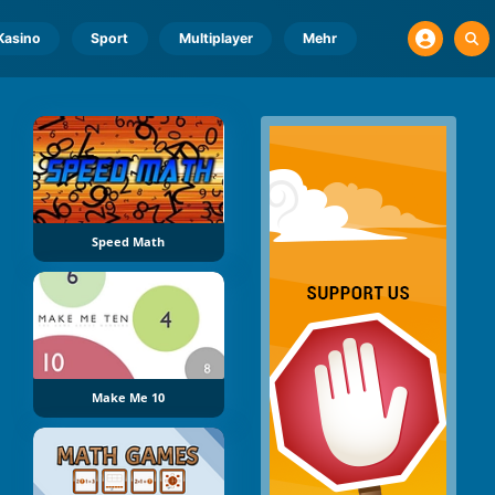
Kasino
Sport
Multiplayer
Mehr
Speed Math
Make Me 10