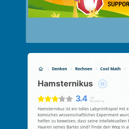
Denken
Rechnen
Cool Math
Hamsternikus
3.4
164
Beurteilung
Hamsternikus ist ein tolles Labyrinthspiel mi
komisches wissenschaftliches Experiment wurd
helfen zu beweisen, dass seine intellektuellen
Haaren seines Bartes sind? Finde den Weg in al