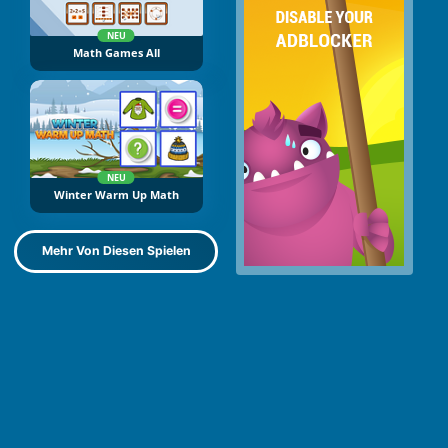
NEU
Math Games All
NEU
Winter Warm Up Math
Mehr Von Diesen Spielen