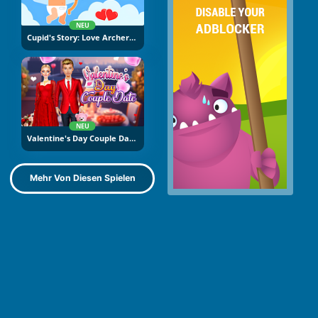
NEU
Cupid's Story: Love Archer Bow
NEU
Valentine's Day Couple Date
Mehr Von Diesen Spielen