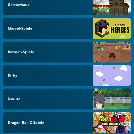
Geisterhaus
Marvel-Spiele
Batman-Spiele
Kirby
Naruto
Dragon-Ball-Z-Spiele