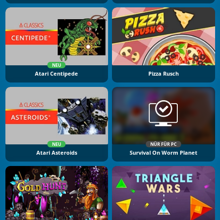
NEU
Atari Centipede
Pizza Rusch
NEU
NÜR FÜR PC
Atari Asteroids
Survival On Worm Planet