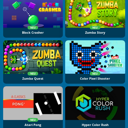
NEU
NEU
Block Crasher
Zumba Story
NEU
NEU
Zumba Quest
Color Pixel Shooter
NEU
Atari Pong
Hyper Color Rush