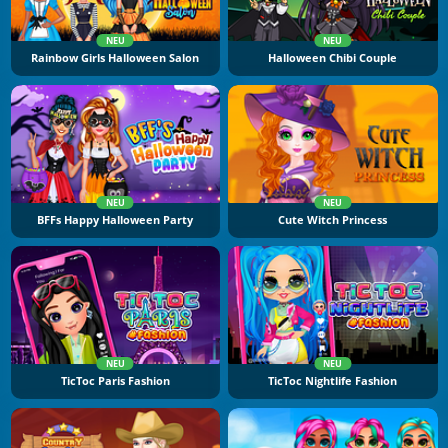
NEU
NEU
Rainbow Girls Halloween Salon
Halloween Chibi Couple
NEU
NEU
BFFs Happy Halloween Party
Cute Witch Princess
NEU
NEU
TicToc Paris Fashion
TicToc Nightlife Fashion