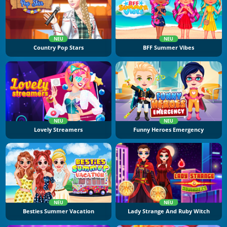
NEU
NEU
Country Pop Stars
BFF Summer Vibes
NEU
NEU
Lovely Streamers
Funny Heroes Emergency
NEU
NEU
Besties Summer Vacation
Lady Strange And Ruby Witch