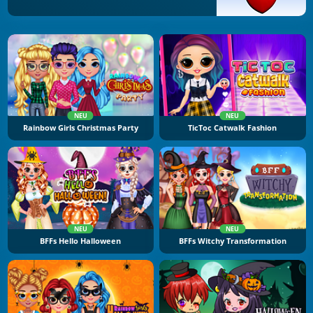
NEU
NEU
Rainbow Girls Christmas Party
TicToc Catwalk Fashion
NEU
NEU
BFFs Hello Halloween
BFFs Witchy Transformation