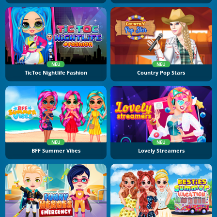
NEU
NEU
TicToc Nightlife Fashion
Country Pop Stars
NEU
NEU
BFF Summer Vibes
Lovely Streamers