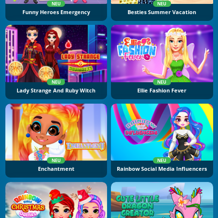
NEU
NEU
Funny Heroes Emergency
Besties Summer Vacation
NEU
NEU
Lady Strange And Ruby Witch
Ellie Fashion Fever
NEU
NEU
Enchantment
Rainbow Social Media Influencers