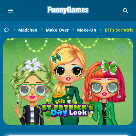
Mädchen
Make Over
Make-Up
BFFs St Patric