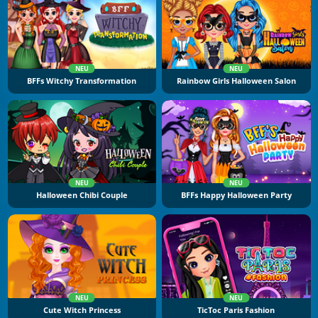
NEU
NEU
BFFs Witchy Transformation
Rainbow Girls Halloween Salon
NEU
NEU
Halloween Chibi Couple
BFFs Happy Halloween Party
NEU
NEU
Cute Witch Princess
TicToc Paris Fashion