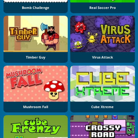
Bomb Challenge
Real Soccer Pro
Timber Guy
Virus Attack
Mushroom Fall
Cube Xtreme