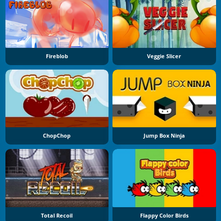
Fireblob
Veggie Slicer
ChopChop
Jump Box Ninja
Total Recoil
Flappy Color Birds