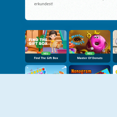
erkundest!
NEU
NEU
Find The Gift Box
Master Of Donuts
NEU
NEU
Fruit Lines Saga
Nonogram Jigsaw