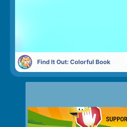
Find It Out: Colorful Book