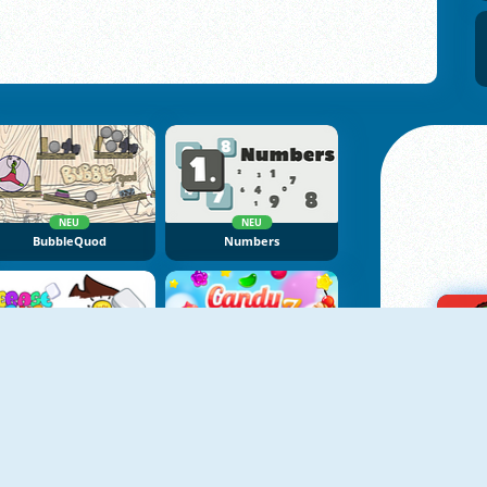
NEU
NEU
BubbleQuod
Numbers
NEU
NEU
Erase One Part
Candy Rain 7