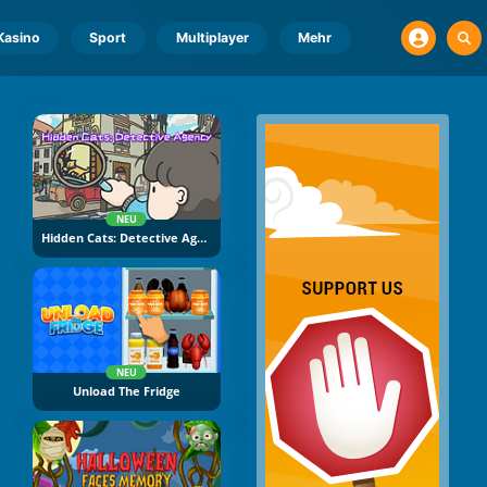
Kasino
Sport
Multiplayer
Mehr
NEU
Hidden Cats: Detective Agency
NEU
Unload The Fridge