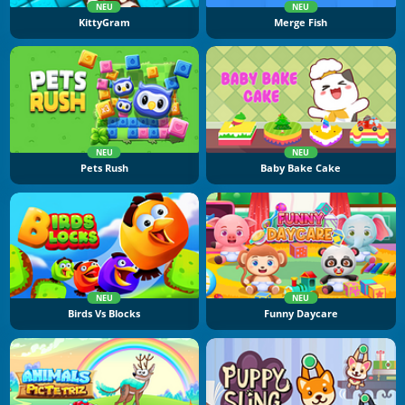
NEU
NEU
KittyGram
Merge Fish
NEU
NEU
Pets Rush
Baby Bake Cake
NEU
NEU
Birds Vs Blocks
Funny Daycare