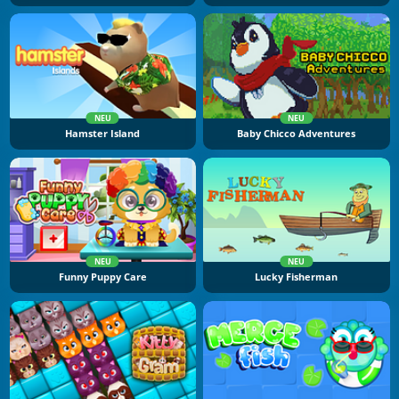
NEU
NEU
Hamster Island
Baby Chicco Adventures
NEU
NEU
Funny Puppy Care
Lucky Fisherman