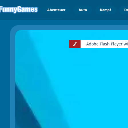
Abenteuer
Auto
Kampf
D
Adobe Flash Player w