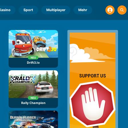
Kasino
Sport
Multiplayer
Mehr
NEU
Drift3.io
NEU
Rally Champion