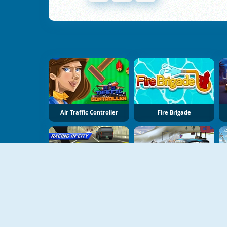
Air Traffic Controller
Fire Brigade
NEU
NEU
Racing In City
Mountain Bus Driver