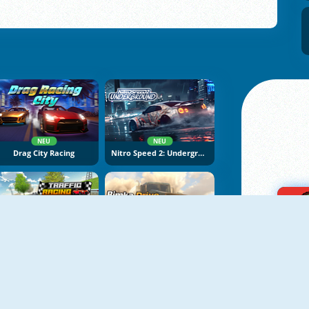
NEU
NEU
Drag City Racing
Nitro Speed 2: Underground
NEU
NEU
Traffic Racing
Bimka Drive: Smash Cars Into Splinters