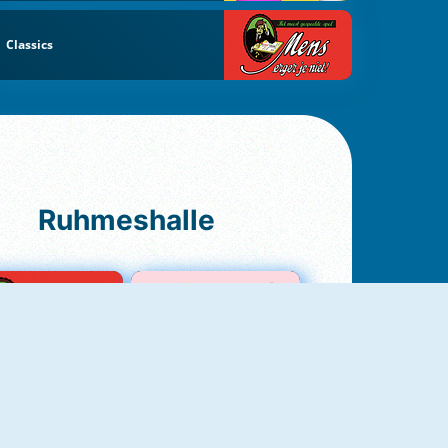
Classics
Ruhmeshalle
Ludo Original
Love Test