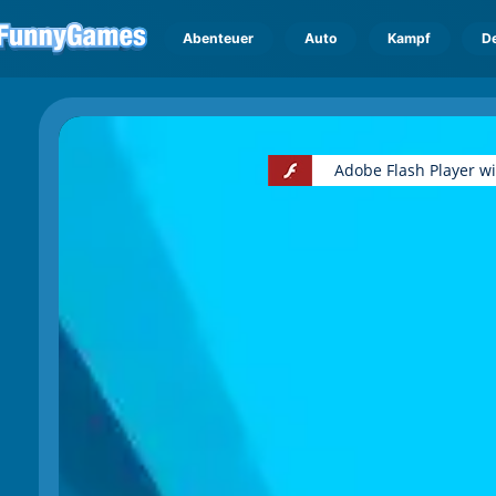
Abenteuer
Auto
Kampf
D
Adobe Flash Player w