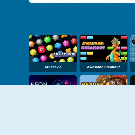
Arkacovid
Awesome Breakout
Neon Snake
Beaver Bomber