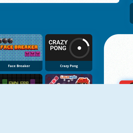
Face Breaker
Crazy Pong
Endless Neon
LavaNoid