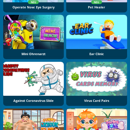
NEU
NEU
Operate Now: Eye Surgery
Pet Healer
Mini Ohrenarzt
Ear Clinic
Against Coronavirus Slide
Virus Card Pairs