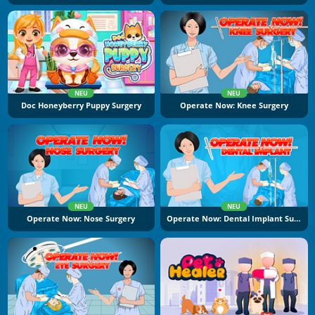
NEU
NEU
Doc Honeyberry Puppy Surgery
Operate Now: Knee Surgery
NEU
NEU
Operate Now: Nose Surgery
Operate Now: Dental Implant Surgery