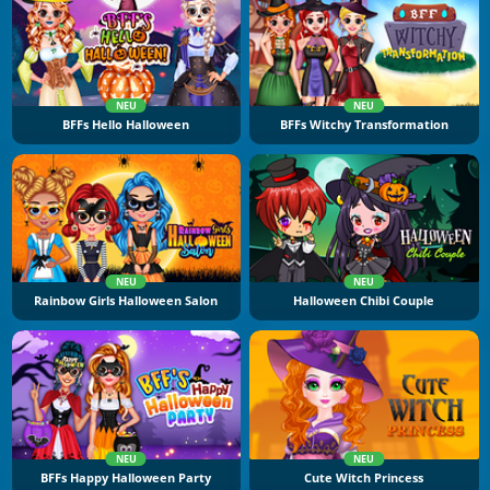
NEU
NEU
BFFs Hello Halloween
BFFs Witchy Transformation
NEU
NEU
Rainbow Girls Halloween Salon
Halloween Chibi Couple
NEU
NEU
BFFs Happy Halloween Party
Cute Witch Princess