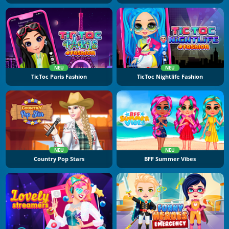
NEU
NEU
TicToc Paris Fashion
TicToc Nightlife Fashion
NEU
NEU
Country Pop Stars
BFF Summer Vibes