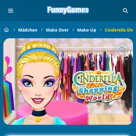
Mädchen
Make Over
Make-Up
Cinderella Sho