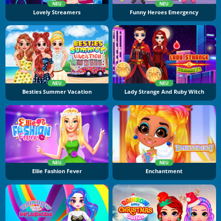
NEU
NEU
Lovely Streamers
Funny Heroes Emergency
NEU
NEU
Besties Summer Vacation
Lady Strange And Ruby Witch
NEU
NEU
Ellie Fashion Fever
Enchantment