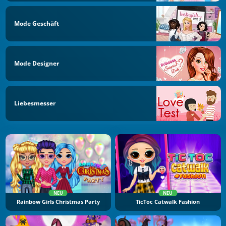
Mode Geschäft
Mode Designer
Liebesmesser
NEU
NEU
Rainbow Girls Christmas Party
TicToc Catwalk Fashion