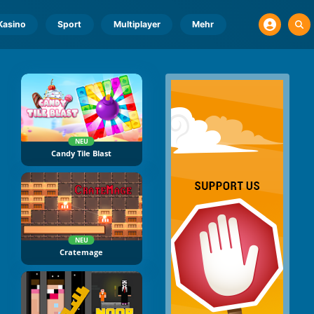
Kasino
Sport
Multiplayer
Mehr
NEU
Candy Tile Blast
NEU
Cratemage