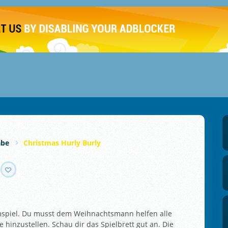
abe
Christmas Hurly Burly
mmspiel. Du musst dem Weihnachtsmann helfen alle
 hinzustellen. Schau dir das Spielbrett gut an. Die