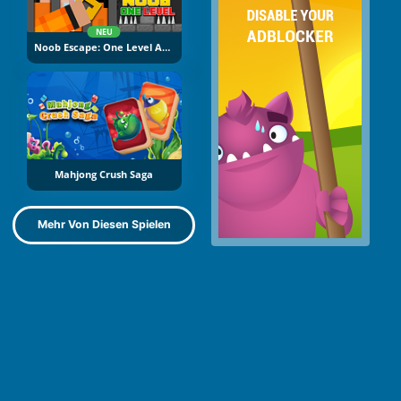
NEU
Noob Escape: One Level Again
Mahjong Crush Saga
Mehr Von Diesen Spielen