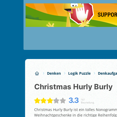
Denken
Logik Puzzle
Denkaufg
Christmas Hurly Burly
3.3
161
Beurteilung
Christmas Hurly Burly ist ein tolles Nonogra
Weihnachtgeschenke in die richtige Reihenfolge