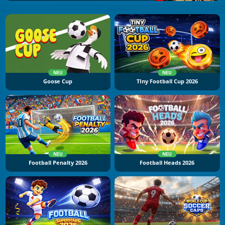
NEU
NEU
Goose Cup
TIny Football Cup 2026
NEU
NEU
Football Penalty 2026
Football Heads 2026