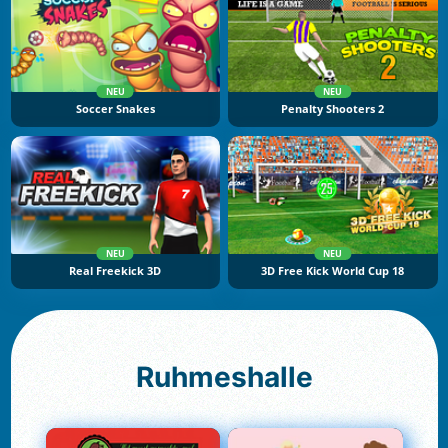
NEU
NEU
Soccer Snakes
Penalty Shooters 2
NEU
NEU
Real Freekick 3D
3D Free Kick World Cup 18
Ruhmeshalle