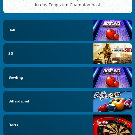
du das Zeug zum Champion hast.
Ball
3D
Bowling
Billardspiel
Darts