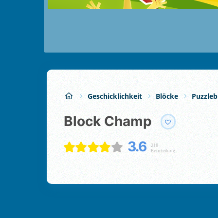
Geschicklichkeit
Blöcke
Puzzleb
Block Champ
3.6
218
Beurteilung