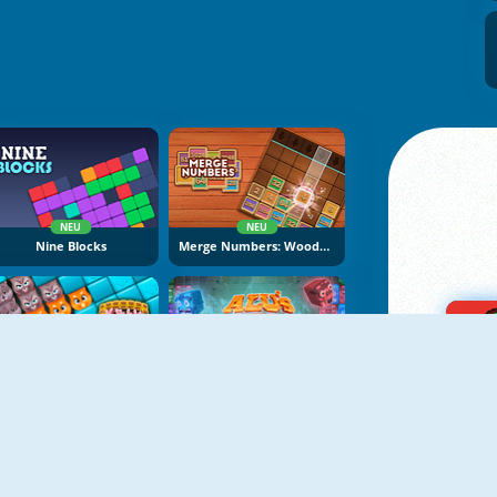
NEU
NEU
Nine Blocks
Merge Numbers: Wooden Edition
NEU
KittyGram
Alu's Revenge 2