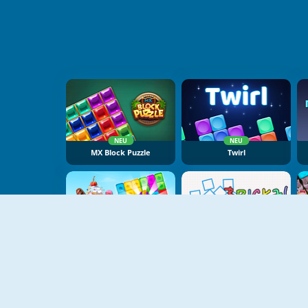
NEU
NEU
MX Block Puzzle
Twirl
NEU
NEU
Candy Tile Blast
Brickz!