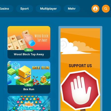
Kasino
Sport
Multiplayer
Mehr
NEU
Wood Block Tap Away
NEU
Box Run